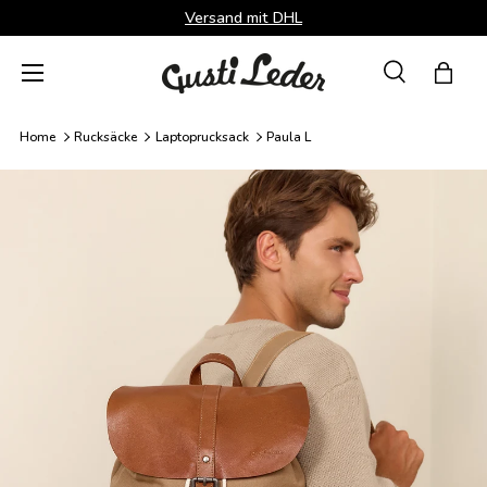
Versand mit DHL
Direkt zum Inhalt
Menü
Suche
Einka
Suchen
Suchen
Home
Rucksäcke
Laptoprucksack
Paula L