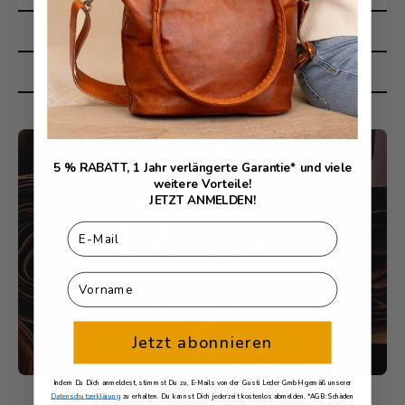
Faire Produktion
Langlebigkeit & Reparatur
5 % RABATT, 1 Jahr verlängerte Garantie* und viele
weitere Vorteile!
JETZT ANMELDEN!
Email
First Name
Jetzt abonnieren
Indem Du Dich anmeldest, stimmst Du zu, E-Mails von der Gusti Leder GmbH gemäß unserer
Datenschutzerklärung
zu erhalten. Du kannst Dich jederzeit kostenlos abmelden. *AGB: Schäden