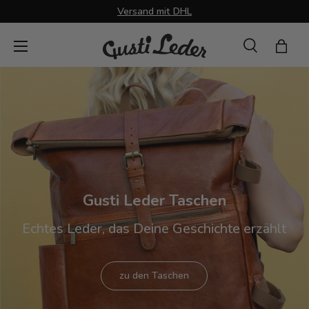
Versand mit DHL
Direkt zum Inhalt
Menü
Suche
Einka
Suchen
Suchen
Gusti Leder Taschen
Echtes Leder, das Deine Geschichte erzählt
zu den Taschen