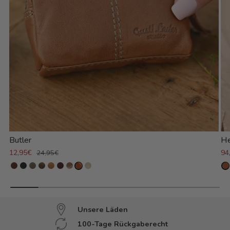
Butler
He
12,95€
94
24,95€
Unsere Läden
100-Tage Rückgaberecht