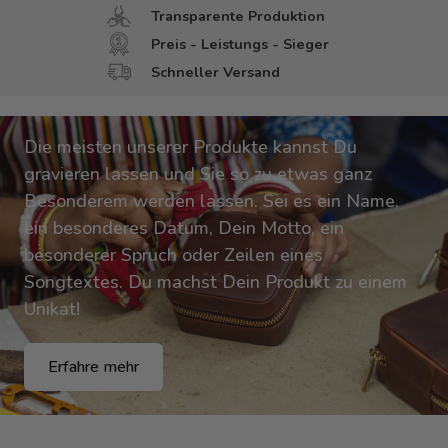
Transparente Produktion
Preis - Leistungs - Sieger
Schneller Versand
Gravur
Die meisten unserer Produkte kannst Du
gravieren lassen und Sie so zu etwas ganz
Besonderem werden lassen. Sei es ein Name,
ein besonderes Datum, Dein Motto, ein
besonderer Spruch oder Zeilen eines
Songtextes. Du machst Dein Produkt zu einem
Unikat!
Erfahre mehr