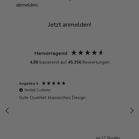
abmelden.
Jetzt anmelden!
Hervorragend
4,88
basierend auf
45.356
Bewertungen
Angelika S
Ste
Verified Customer
V
öne
Gute Qualität, klassisches Design
Der
unden
vor 17 Stunden