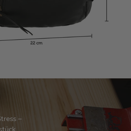
tress –
stück