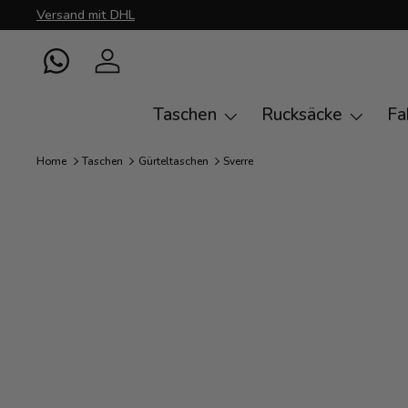
Versand mit DHL
Direkt zum Inhalt
WhatsApp
Einloggen
Taschen
Rucksäcke
Fa
Home
Taschen
Gürteltaschen
Sverre