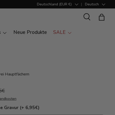
Deutschland (EUR €)
Deutsch
Land/Region
Sprache
Suche
Einkauf
s
Neue Produkte
SALE
wei Hauptfächern
5€
andkosten
e Gravur (+ 6,95€)