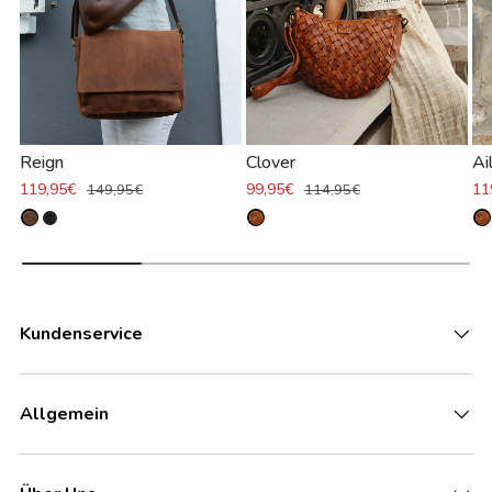
Reign
Clover
Ai
119,95€
99,95€
11
149,95€
114,95€
Kundenservice
Allgemein